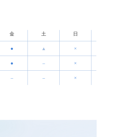
金
土
日
●
▲
×
●
–
×
–
–
×