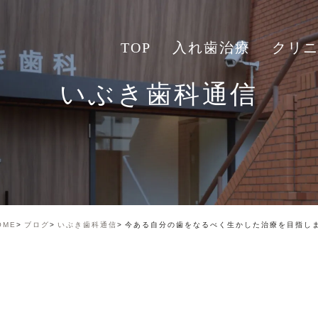
TOP
入れ歯治療
クリ
いぶき歯科通信
OME
ブログ
いぶき歯科通信
今ある自分の歯をなるべく生かした治療を目指し